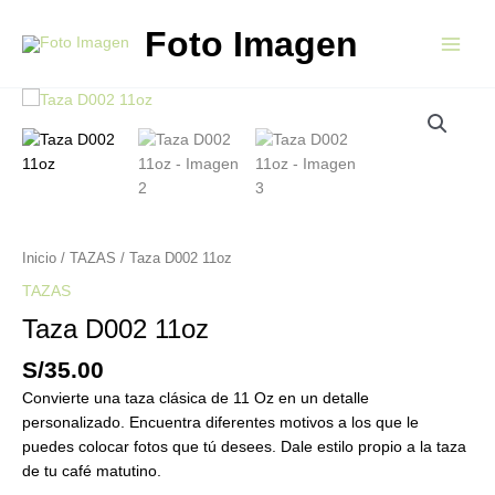
Ir
Main
Foto Imagen
al
Menu
contenido
Taza
D002
11oz
cantidad
Inicio
/
TAZAS
/ Taza D002 11oz
TAZAS
Taza D002 11oz
S/
35.00
Convierte una taza clásica de 11 Oz en un detalle
personalizado. Encuentra diferentes motivos a los que le
puedes colocar fotos que tú desees. Dale estilo propio a la taza
de tu café matutino.