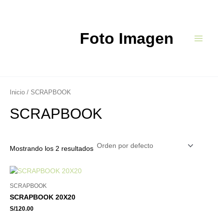
Ir
Main
al
Menu
contenido
Foto Imagen
Inicio
/ SCRAPBOOK
SCRAPBOOK
Mostrando los 2 resultados
SCRAPBOOK
SCRAPBOOK 20X20
S/
120.00