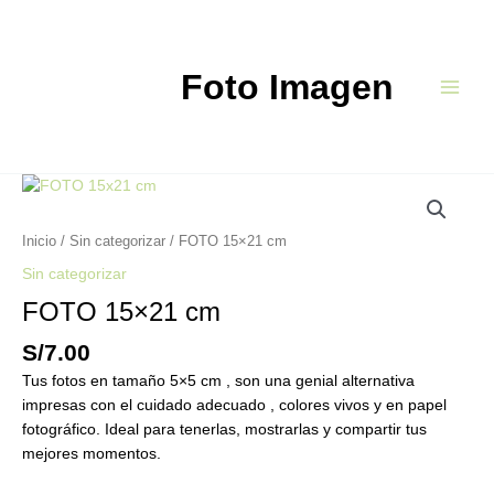
Ir
Main
al
Menu
contenido
Foto Imagen
FOTO
15x21
cm
Inicio
/
Sin categorizar
/ FOTO 15×21 cm
cantidad
Sin categorizar
FOTO 15×21 cm
S/
7.00
Tus fotos en tamaño 5×5 cm , son una genial alternativa
impresas con el cuidado adecuado , colores vivos y en papel
fotográfico. Ideal para tenerlas, mostrarlas y compartir tus
mejores momentos.